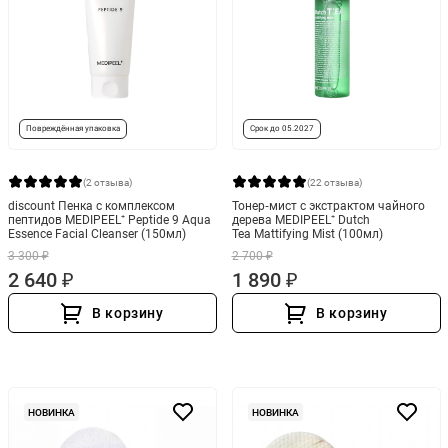
Повреждённая упаковка
Срок до 05.2027
(2 отзыва)
(22 отзыва)
discount Пенка с комплексом
Тонер‑мист с экстрактом чайного
пептидов MEDIPEEL⁺ Peptide 9 Aqua
дерева MEDIPEEL⁺ Dutch
Essence Facial Cleanser (150мл)
Tea Mattifying Mist (100мл)
3 300 ₽
2 700 ₽
2 640 ₽
1 890 ₽
В корзину
В корзину
НОВИНКА
НОВИНКА