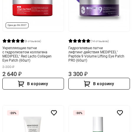
Срок до 06.2027
(8 отзывов)
(14 отзывов)
Укрепляющие патчи
Гидрогелевые патчи
с гидролизатом коллагена
лифтинг‑действия MEDIPEEL⁺
MEDIPEEL⁺ Red Lacto Collagen
Peptide 9 Volume Lifting Eye Patch
Eye Patch (60шт)
PRO (60шт)
3 300 ₽
2 640 ₽
3 300 ₽
В корзину
В корзину
-20%
-30%