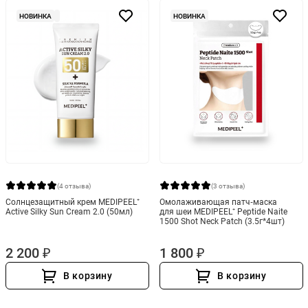
НОВИНКА
НОВИНКА
(4 отзыва)
(3 отзыва)
Солнцезащитный крем MEDIPEEL⁺
Омолаживающая патч‑маска
Active Silky Sun Cream 2.0 (50мл)
для шеи MEDIPEEL⁺ Peptide Naite
1500 Shot Neck Patch (3.5г*4шт)
2 200 ₽
1 800 ₽
В корзину
В корзину