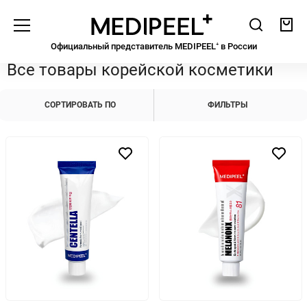
Medipeel
Поиск
Кор
Официальный представитель MEDIPEEL⁺ в Росcии
Уход за кожей
Все товары корейской косметики
ЭТАП 01
Пенки
СОРТИРОВАТЬ ПО
ФИЛЬТРЫ
Гидрофильные масла
Мицеллярная вода
ЭТАП 02
Тонеры, ПЭДы
Мисты
ЭТАП 03
Бустеры
Сыворотки