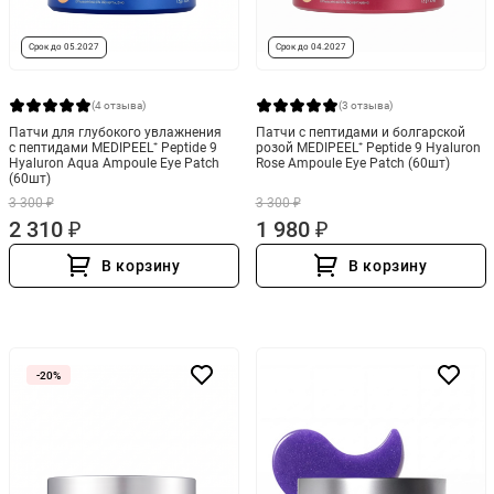
Срок до 05.2027
Срок до 04.2027
(4 отзыва)
(3 отзыва)
Патчи для глубокого увлажнения
Патчи с пептидами и болгарской
с пептидами MEDIPEEL⁺ Peptide 9
розой MEDIPEEL⁺ Peptide 9 Hyaluron
Hyaluron Aqua Ampoule Eye Patch
Rose Ampoule Eye Patch (60шт)
(60шт)
3 300 ₽
3 300 ₽
2 310 ₽
1 980 ₽
В корзину
В корзину
-20%