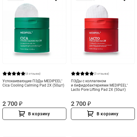
(4 отзыва)
(3 отзыва)
Успокаивающие ПЭДы MEDIPEEL⁺
ПЭДы с коллагеном
Cica Cooling Calming Pad 2Х (50шт)
и бифидобактериями MEDIPEEL⁺
Lacto Pore Lifting Pad 2Х (50шт)
2 700 ₽
2 700 ₽
В корзину
В корзину