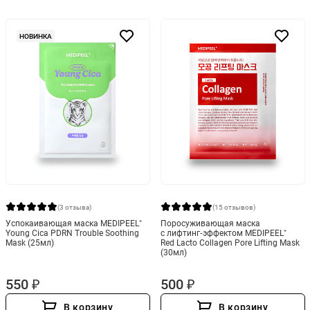
НОВИНКА
(3 отзыва)
(15 отзывов)
Успокаивающая маска MEDIPEEL⁺
Поросуживающая маска
Young Cica PDRN Trouble Soothing
с лифтинг‑эффектом MEDIPEEL⁺
Mask (25мл)
Red Lacto Collagen Pore Lifting Mask
(30мл)
550 ₽
500 ₽
В корзину
В корзину