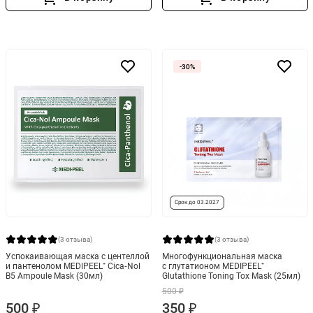
-30%
Срок до 03.2027
(3 отзыва)
(3 отзыва)
Успокаивающая маска с центеллой
Многофункциональная маска
и пантенолом MEDIPEEL⁺ Cica‑Nol
с глутатионом MEDIPEEL⁺
B5 Ampoule Mask (30мл)
Glutathione Toning Tox Mask (25мл)
500 ₽
500 ₽
350 ₽