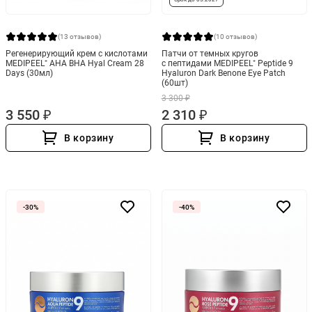
(13 отзывов)
(10 отзывов)
Регенерирующий крем с кислотами
Патчи от темных кругов
MEDIPEEL⁺ AHA BHA Hyal Cream 28
с пептидами MEDIPEEL⁺ Peptide 9
Days (30мл)
Hyaluron Dark Benone Eye Patch
(60шт)
3 300 ₽
3 550 ₽
2 310 ₽
В корзину
В корзину
-30%
-40%