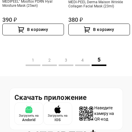
MEDIPEEL⁺ Mooltox PDRN Hyal
MEDI‑PEEL Derma Maison Wrinkle
Moisture Mask (25мл)
Collagen Facial Mask (23ml)
390 ₽
380 ₽
В корзину
В корзину
5
1
2
3
4
Скачать приложение
Наведите
камеру на
Загрузить на
Загрузить на
QR-код
Andorid
IOS