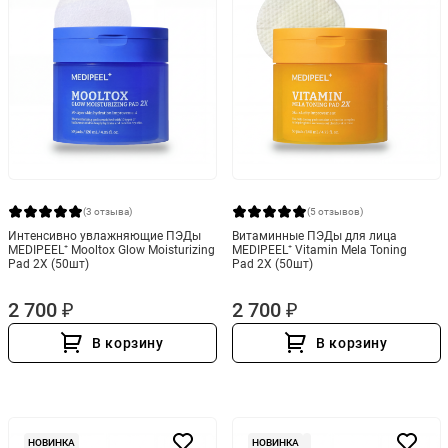
(3 отзыва)
(5 отзывов)
Интенсивно увлажняющие ПЭДы
Витаминные ПЭДы для лица
MEDIPEEL⁺ Mooltox Glow Moisturizing
MEDIPEEL⁺ Vitamin Mela Toning
Pad 2X (50шт)
Pad 2Х (50шт)
2 700 ₽
2 700 ₽
В корзину
В корзину
НОВИНКА
НОВИНКА