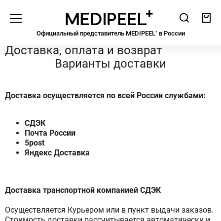
Medipeel
Поиск
Кор
Официальный представитель MEDIPEEL⁺ в Росcии
Уход за кожей
Доставка, оплата и возврат
Варианты доставки
ЭТАП 01
Пенки
Гидрофильные масла
Доставка осуществляется по всей России службами:
Мицеллярная вода
СДЭК
Почта России
ЭТАП 02
Тонеры, ПЭДы
5post
Яндекс Доставка
Мисты
Доставка транспортной компанией СДЭК
ЭТАП 03
Бустеры
Сыворотки
Осуществляется Курьером или в пункт выдачи заказов.
Стоимость доставки рассчитывается автоматически и