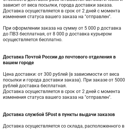
Эмульсии
зависит от веса посылки, города доставки заказа.
Доставка осуществляется в срок от 2 дней с момента
Эссенции
изменения статуса вашего заказа на "отправлен".
При оформлении заказа на сумму от 5 000 р доставка
до ПВЗ бесплатная, от 8 000 р доставка курьером
ЭТАП 04
Кремы для лица
осуществляется бесплатно.
Уход для зоны вокруг глаз
Уход за шеей и декольте
Доставка Почтой России до почтового отделения в
вашем городе
Цена доставки: от 300 рублей (в зависимости от веса
ЭТАП 05
SPF
посылки и города доставки заказа). При заказе от 5000
рублей доставка бесплатная.
Доставка осуществляется в срок от 2 дней с момента
ДОП.УХОД
Очищающие маски
изменения статуса вашего заказа на "отправлен".
Увлажняющие маски
Доставка службой 5Post в пункты выдачи заказов
Тканевые маски
Доставка осуществляется со склада, расположенного в
Пилинги и скрабы