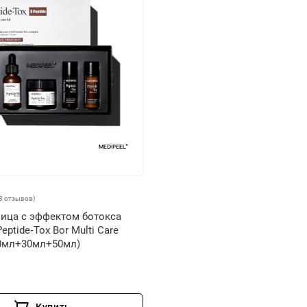
8 отзывов)
лица с эффектом ботокса
eptide‑Tox Bor Multi Care
30мл+30мл+50мл)