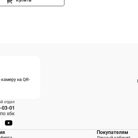
Купить
 камеру на QR-
й отдел
4-03-01
 по хбк
ия
Покупателям
оферта
Личный кабинет