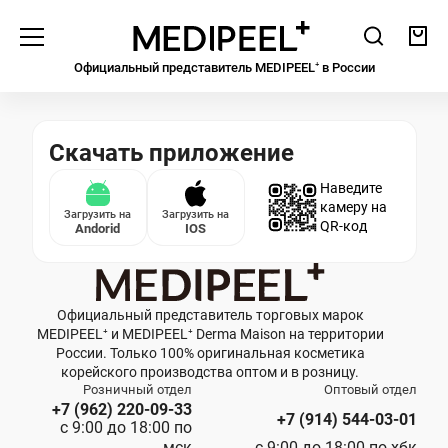
Medipeel
Поиск
Кор
Официальный представитель MEDIPEEL⁺ в Росcии
Уход за кожей
Элемент не найден!
ЭТАП 01
Пенки
Скачать приложение
Гидрофильные масла
Наведите
Мицеллярная вода
камеру на
Загрузить на
Загрузить на
QR-код
Andorid
IOS
ЭТАП 02
Тонеры, ПЭДы
Мисты
Официальный представитель торговых марок
MEDIPEEL⁺ и MEDIPEEL⁺ Derma Maison на территории
России. Только 100% оригинальная косметика
корейского производства оптом и в розницу.
ЭТАП 03
Бустеры
Розничный отдел
Оптовый отдел
+7 (962) 220-09-33
+7 (914) 544-03-01
Сыворотки
с 9:00 до 18:00 по
мск
с 9:00 до 18:00 по хбк