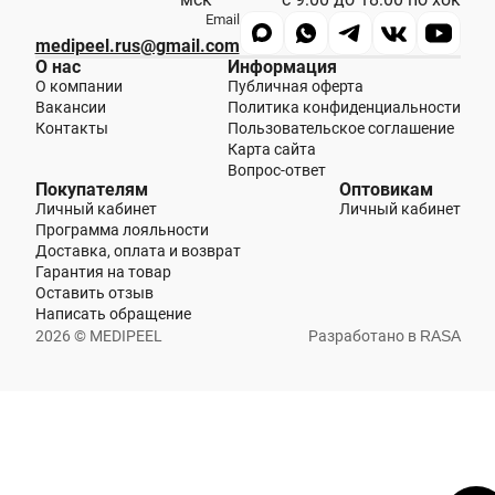
Эмульсии
Email
medipeel.rus@gmail.com
Эссенции
О нас
Информация
О компании
Публичная оферта
Вакансии
Политика конфиденциальности
Контакты
Пользовательское соглашение
ЭТАП 04
Кремы для лица
Карта сайта
Уход для зоны вокруг глаз
Вопрос-ответ
Покупателям
Оптовикам
Уход за шеей и декольте
Личный кабинет
Личный кабинет
Программа лояльности
Доставка, оплата и возврат
Гарантия на товар
ЭТАП 05
SPF
Оставить отзыв
Написать обращение
2026 © MEDIPEEL
Разработано в
RASA
ДОП.УХОД
Очищающие маски
Увлажняющие маски
Тканевые маски
Пилинги и скрабы