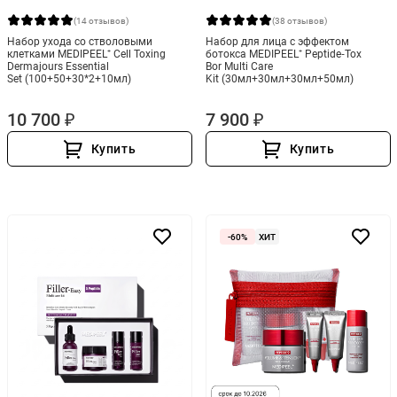
(14 отзывов)
(38 отзывов)
Набор ухода со стволовыми
Набор для лица с эффектом
клетками MEDIPEEL⁺ Cell Toxing
ботокса MEDIPEEL⁺ Peptide‑Tox
Dermajours Essential
Bor Multi Care
Set (100+50+30*2+10мл)
Kit (30мл+30мл+30мл+50мл)
10 700 ₽
7 900 ₽
Купить
Купить
-60%
ХИТ