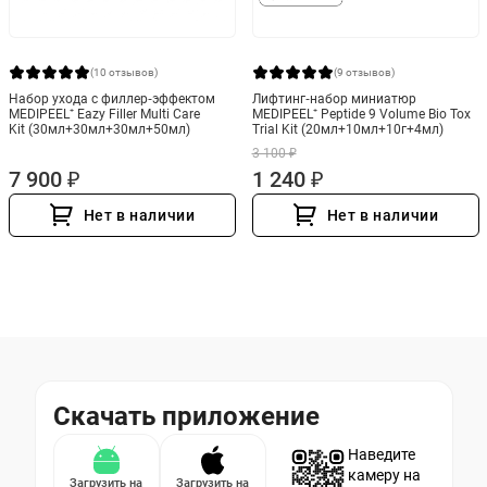
(10 отзывов)
(9 отзывов)
Набор ухода с филлер‑эффектом
Лифтинг‑набор миниатюр
MEDIPEEL⁺ Eazy Filler Multi Care
MEDIPEEL⁺ Peptide 9 Volume Bio Tox
Kit (30мл+30мл+30мл+50мл)
Trial Kit (20мл+10мл+10г+4мл)
3 100 ₽
7 900 ₽
1 240 ₽
Нет в наличии
Нет в наличии
Скачать приложение
Наведите
камеру на
Загрузить на
Загрузить на